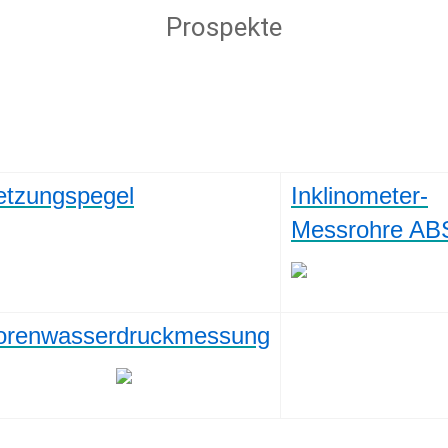
Prospekte
etzungspegel
Inklinometer-
Messrohre AB
orenwasserdruckmessung